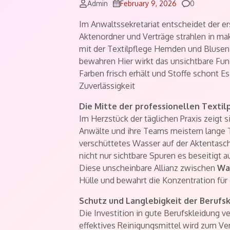
Comments
Admin
February 9, 2026
0
Im Anwaltssekretariat entscheidet der e
Aktenordner und Verträge strahlen in ma
mit der Textilpflege Hemden und Bluse
bewahren Hier wirkt das unsichtbare Fun
Farben frisch erhält und Stoffe schont Es
Zuverlässigkeit
Die Mitte der professionellen Textil
Im Herzstück der täglichen Praxis zeigt 
Anwälte und ihre Teams meistern lange T
verschüttetes Wasser auf der Aktentasc
nicht nur sichtbare Spuren es beseitigt 
Diese unscheinbare Allianz zwischen
Wa
Hülle und bewahrt die Konzentration für
Schutz und Langlebigkeit der Berufs
Die Investition in gute Berufskleidung ve
effektives Reinigungsmittel wird zum 