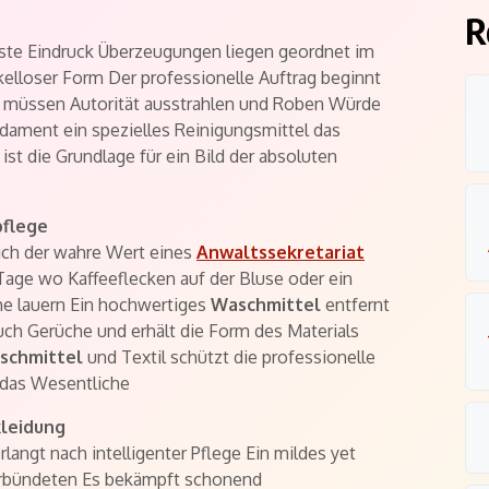
R
rste Eindruck Überzeugungen liegen geordnet im
kelloser Form Der professionelle Auftrag beginnt
n müssen Autorität ausstrahlen und Roben Würde
dament ein spezielles Reinigungsmittel das
 ist die Grundlage für ein Bild der absoluten
pflege
sich der wahre Wert eines
Anwaltssekretariat
age wo Kaffeeflecken auf der Bluse oder ein
he lauern Ein hochwertiges
Waschmittel
entfernt
auch Gerüche und erhält die Form des Materials
schmittel
und Textil schützt die professionelle
 das Wesentliche
kleidung
rlangt nach intelligenter Pflege Ein mildes yet
Verbündeten Es bekämpft schonend