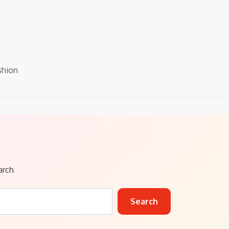
shion
arch
Search