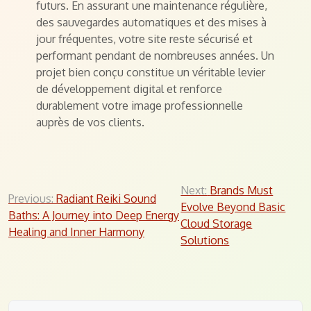
futurs. En assurant une maintenance régulière,
des sauvegardes automatiques et des mises à
jour fréquentes, votre site reste sécurisé et
performant pendant de nombreuses années. Un
projet bien conçu constitue un véritable levier
de développement digital et renforce
durablement votre image professionnelle
auprès de vos clients.
Post
Next:
Brands Must
Previous:
Radiant Reiki Sound
Evolve Beyond Basic
navigation
Baths: A Journey into Deep Energy
Cloud Storage
Healing and Inner Harmony
Solutions