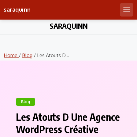
saraquinn
Men
Skip
SARAQUINN
to
content
Home
/
Blog
/ Les Atouts D...
Blog
Les Atouts D Une Agence
WordPress Créative